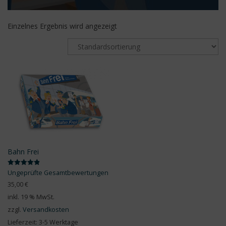
Einzelnes Ergebnis wird angezeigt
Bahn Frei
Bewertet mit
Ungeprüfte Gesamtbewertungen
4.89
von 5
35,00
€
inkl. 19 % MwSt.
zzgl.
Versandkosten
Lieferzeit:
3-5 Werktage