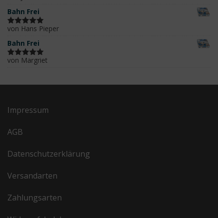
mit
5
von 5
Bahn Frei
von Hans Pieper
Bewertet
mit
5
von 5
Bahn Frei
von Margriet
Bewertet
mit
5
von 5
Impressum
AGB
Datenschutzerklärung
Versandarten
Zahlungsarten