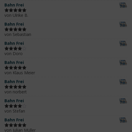
mit
5
von 5
Bahn Frei
von Ulrike B.
Bewertet
mit
5
von 5
Bahn Frei
von Sebastian
Bewertet
mit
5
von 5
Bahn Frei
von Doro
Bewertet
mit
4
Bahn Frei
von 5
von Klaus Meier
Bewertet
mit
5
von 5
Bahn Frei
von norbert
Bewertet
mit
5
von 5
Bahn Frei
von Stefan
Bewertet
mit
4
Bahn Frei
von 5
von Julian Müller
Bewertet